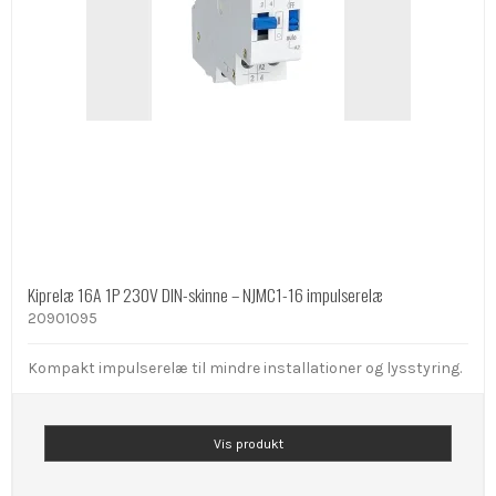
Kiprelæ 16A 1P 230V DIN-skinne – NJMC1-16 impulserelæ
20901095
Kompakt impulserelæ til mindre installationer og lysstyring.
Vis produkt