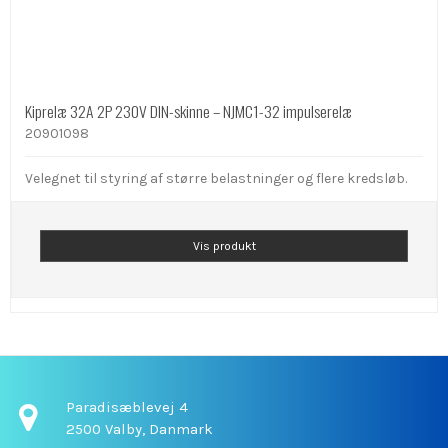
Kiprelæ 32A 2P 230V DIN-skinne – NJMC1-32 impulserelæ
20901098
Velegnet til styring af større belastninger og flere kredsløb.
Vis produkt
Paradisæblevej 4
2500 Valby,
Danmark