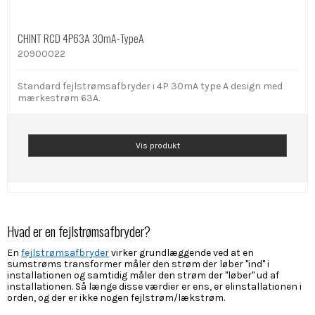
CHINT RCD 4P63A 30mA-TypeA
20900022
Standard fejlstrømsafbryder i 4P 30mA type A design med
mærkestrøm 63A.
Vis produkt
Hvad er en fejlstrømsafbryder?
En
fejlstrømsafbryder
virker grundlæggende ved at en
sumstrøms transformer måler den strøm der løber "ind" i
installationen og samtidig måler den strøm der "løber" ud af
installationen. Så længe disse værdier er ens, er elinstallationen i
orden, og der er ikke nogen fejlstrøm/lækstrøm.