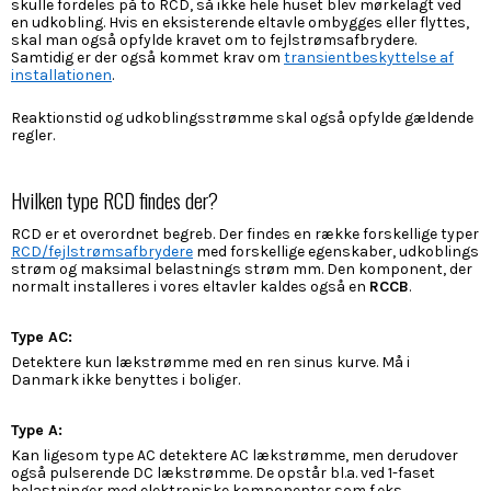
skulle fordeles på to RCD, så ikke hele huset blev mørkelagt ved
en udkobling. Hvis en eksisterende eltavle ombygges eller flyttes,
skal man også opfylde kravet om to fejlstrømsafbrydere.
Samtidig er der også kommet krav om
transientbeskyttelse af
installationen
.
Reaktionstid og udkoblingsstrømme skal også opfylde gældende
regler.
Hvilken type RCD findes der?
RCD er et overordnet begreb. Der findes en række forskellige typer
RCD/fejlstrømsafbrydere
med forskellige egenskaber, udkoblings
strøm og maksimal belastnings strøm mm. Den komponent, der
normalt installeres i vores eltavler kaldes også en
RCCB
.
Type AC:
Detektere kun lækstrømme med en ren sinus kurve. Må i
Danmark ikke benyttes i boliger.
Type A:
Kan ligesom type AC detektere AC lækstrømme, men derudover
også pulserende DC lækstrømme. De opstår bl.a. ved 1-faset
belastninger med elektroniske komponenter som f.eks.