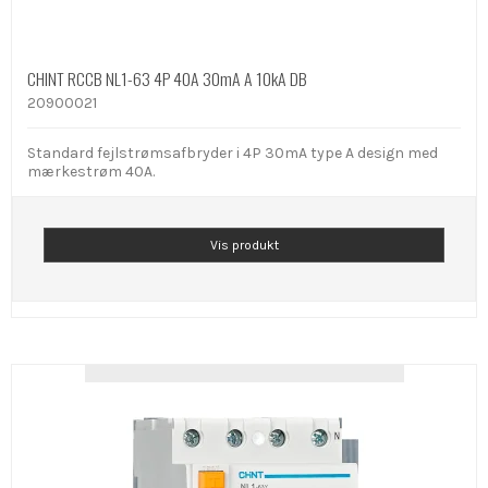
CHINT RCCB NL1-63 4P 40A 30mA A 10kA DB
20900021
Standard fejlstrømsafbryder i 4P 30mA type A design med
mærkestrøm 40A.
Vis produkt