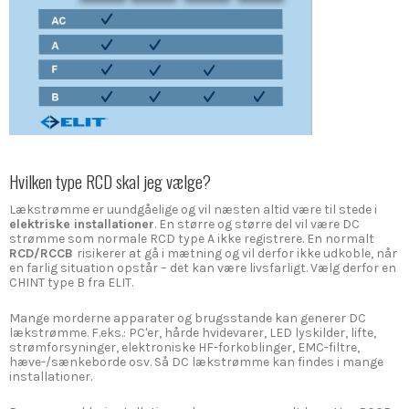
Hvilken type RCD skal jeg vælge?
Lækstrømme er uundgåelige og vil næsten altid være til stede i
elektriske installationer
. En større og større del vil være DC
strømme som normale RCD type A ikke registrere. En normalt
RCD/RCCB
risikerer at gå i mætning og vil derfor ikke udkoble, når
en farlig situation opstår – det kan være livsfarligt. Vælg derfor en
CHINT type B fra ELIT.
Mange morderne apparater og brugsstande kan generer DC
lækstrømme. F.eks.: PC'er, hårde hvidevarer, LED lyskilder, lifte,
strømforsyninger, elektroniske HF-forkoblinger, EMC-filtre,
hæve-/sænkeborde osv. Så DC lækstrømme kan findes i mange
installationer.