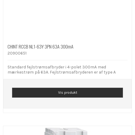
CHINT RCCB NL1-63Y 3PN 63A 300mA
20900651
Standard fejlstrømsafbryder i 4-polet 300mA med
mærkestrøm på 63A. Fejlstrømsafbryderen er af type A
Vis produkt