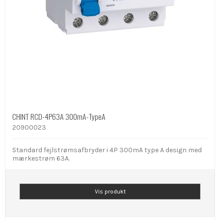
CHINT RCD-4P63A 300mA-TypeA
20900023
Standard fejlstrømsafbryder i 4P 300mA type A design med
mærkestrøm 63A.
Vis produkt