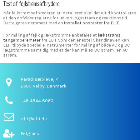
Test af fejlstrømsafbrydere
Når fejlstrømsafbryderen er installeret skal det altid kontrolleres
at den opfylder reglerne for udkoblingsstrøm og reaktionstid.
Dette gøres nemmest med en
installationstester fra ELIT
.
For måling af fejl og lækstrømme anbefales et
lækstrøms
tangamperemeter
fra ELIT. Som den eneste i Skandinavien kan
ELIT tilbyde specielle instrumenter for måling af både AC og DC
lægstrømme samtidig med at der kan måles DC strøm i en AC
strøm.
Paradisæblevej 4
2500 Valby,
Danmark
+45 4844 6060
elit@elit.dk
Følg oss