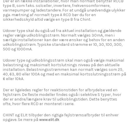
Der er en række installationer, hvor man normalt benytter RCCB
type B, som f.eks. solceller, invertere, frekvensomformere,
varmepumper og ladestandere. For at undgå unødvendige ulykker
pga. mætning af normalt type A RCD bør du for en
sikkerhedsskyld altid vælge en type B fra Chint.
Udover type skal du også ud fra aktuel installation og gældende
regler vælge udkoblingsstrøm. Normalt vælges 30mA, men i
særlige installationer kan der være ønsker og behov for en anden
udkoblingsstrøm. Typiske standard strømme er 10, 30, 100, 300,
500 og 1000mA.
Udover type og udkoblingsstrøm skal man også vælge maksimal
belastning og maksimalt kortslutnings niveau på den aktuelle
installation. Belastningsstrømmen kan normalt vælges som 25,
40, 63, 80 eller 100A og med en maksimal kortsslutningsstrøm på
6 eller 10kA.
Der er ligeledes regler for reaktionstiden for afbrydelse ved en
fejlstrøm. De fleste modeller findes også i selektive S typer, hvor
der er andre/længere krav til udkoblingstiden. Dette benyttes
ofte, hvor flere RCD er monteret i serie.
CHINT og ELIt tilbyder den rigtige fejlstrømsafbryder til enhver
opgave. Se mere på
www.elit.dk