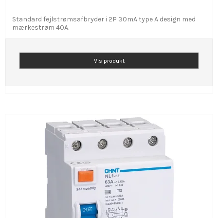
Standard fejlstrømsafbryder i 2P 30mA type A design med
mærkestrøm 40A.
Vis produkt