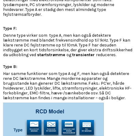
lysdæmpere, PC strømforsyninger, lyskilder og moderne
hvidevarer. Type A er stadig den mest almindelig type
fejlstrømsafbryder.
Type F:
Denne type virker som type A, men kan også detektere
lækstrømme med blandet frekvensindhold op til 1kHz. Type F kan
klare rene DC fejlstrømme op til 10mA. Type F har desuden
indbygget en kort tidsforsinkelse, der giver ekstra driftssikkerhed
da udkobling ved
startstrømme
og
transienter
reduceres.
Type B:
Har samme funktioner som type A og F, men kan også detektere
rene DC lækstrømme.
Mange morderne apparater og
brugsstande kan generer DC lækstrømme. F.eks.: PC'er, hårde
hvidevarer, LED lyskilder, lifte, strømforsyninger, elektroniske HF-
forkoblinger, EMC-filtre, hæve-/sænkeborde osv. Så DC
lækstrømme kan findes i mange installationer – også i boliger.