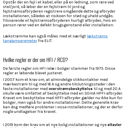
Opstår der en fejl i et kabel, eller på en ledning, som røre ved
stel/jord, så løber der en fejlstrøm til jord og
fejlstrømsafbryderen registrere omgående dette og afbryder
installationen, således at risikoen for stød og uheld undgås.
Tilsvarende vil fejlstrømsafbryderen hurtigt afbrydes, hvis en
person rører ved en defekt brugsgenstand eller installation.
Lækstrømme kan også måles med et særligt
lækstrøms
tangamperemeter
fra ELIT.
Hvilke regler er der om HFI / RCD?
De første regler om HFI relæ i boliger stammer fra 1975. Disse
regler er løbende blevet justeret.
I 2007 kom et krav om, at almindelige stikkontakter med
mærkestrøm til og med 16 A og andre tilslutningssteder i den
faste installationer med
overstrømsbeskyttelse
til og med 20 A
skulle være omfattet af beskyttelse med en 30mA HPFI-afbryder.
Kravet om beskyttelse med HPFI-afbryder gælder nu ikke kun for
boliger, men også for andre installationer. Dette generelle krav
kan dog medføre problemer i visse installationer, og der er derfor
nogle undtagelser fra kravet.
I 2019 kom der krav om at nye bolig installationer og nye
eltavler