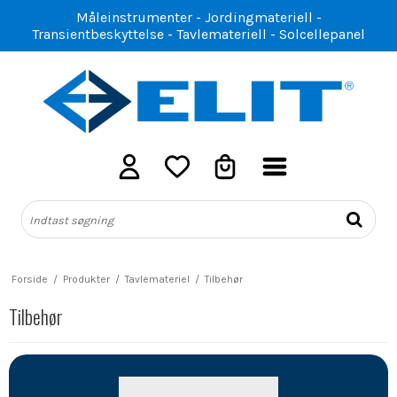
Måleinstrumenter - Jordingmateriell -
Transientbeskyttelse - Tavlemateriell - Solcellepanel
Forside
/
Produkter
/
Tavlemateriel
/
Tilbehør
Tilbehør