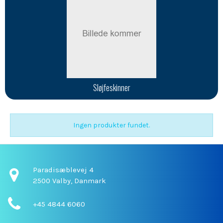
sløjfeskinner
Ingen produkter fundet.
Paradisæblevej 4
2500 Valby,
Danmark
+45 4844 6060