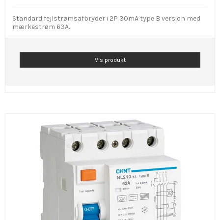
Standard fejlstrømsafbryder i 2P 30mA type B version med
mærkestrøm 63A.
Vis produkt