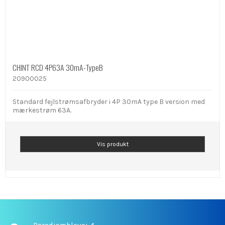
CHINT RCD 4P63A 30mA-TypeB
20900025
Standard fejlstrømsafbryder i 4P 30mA type B version med
mærkestrøm 63A.
Vis produkt
Paradisæblevej 4