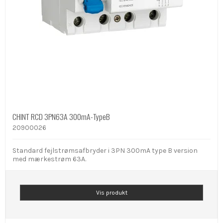
CHINT RCD 3PN63A 300mA-TypeB
20900026
Standard fejlstrømsafbryder i 3PN 300mA type B version
med mærkestrøm 63A.
Vis produkt