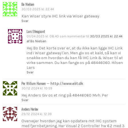
Bo Nielsen
30/03 2025 kl. 22:44
Kan Wiser styre IHC link via Wiser gateway
Svar
Lars Ellesgaard
01/04 2025 kl. 08:40
som kommentar til
30/03 2025 kl. 22:44
af Bo Nielsen
Hej Bo Det korte svar er, at du ikke kan ligge IHC Link
ind i Wiser gateway\'en. Men giv os et kald, så kan vi
snakke om hvordan du kan få IHC Link & Wiser til at
virke sammen. Du kan fange os på 48446060. Hilsen
Lars
Svar
Per Willum Hansen
—
http://www.elit.dk
30/12 2024 kl. 10:59
Hej Anders Giv os et ring på 48446060 Mvh. Per
Svar
Anders Herløv
29/12 2024 kl. 12:39
Overvejer hvordan jeg kan opdatere mit IHC system
med fjernbetjening. Har Visual 2 Controller hw 6.2 med 3