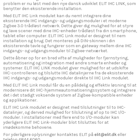
problem er nu løst med den nye dansk udviklet ELIT IHC LINK, som
benytter den eksisterende installation.
Med ELIT IHC Link modulet kan du nemt integrere dine
eksisterende IHC indgangs- og udgangsmoduler i et moderne
Zigbee 3.0 trådløst netværk. Dette giver dig mulighed for at styre
og lave scener med dine IHC-enheder trådløst fra din smartphone,
tablet eller computer. ELIT IHC Link modul er designet til nem
installation og brug. Det monteres på DIN-skinnen i din
eksisterende tavle og fungerer som en gateway mellem dine IHC
indgangs- og udgangsmoduler til Zigbee-netværket.
Dette åbner op for en bred vifte af muligheder for fjernstyring,
automatisering og integration med andre smarte enheder og
systemer. ELIT IHC LINK modulet giver mulighed for at udskifte
IHC-controlleren og tilslutte IHC datalinjerne fra de eksisterende
IHC indgangs- og udgangsmoduler direkte til IHC Link modulet.
Med ELIT IHC Link modul får du en pålidelig og effektiv løsning til at
modernisere dit IHC-hjemmeautomatiseringssystem og integrere
det i det stadigt voksende system af Zigbee-kompatible enheder
og applikationer.
ELIT IHC Link modulet er designet med tilslutninger til to IHC-
datalinjer, og derved mulighed for tilslutning af op to IHC I/O-
moduler. I installationer med flere end to I/O-moduler kan
yderligere ELIT IHC Link-moduler blot tilsluttes for at
imødekomme behovene.
For yderligere oplysninger kontaktes ELIT på
elit@elit.dk
eller
telefon 4844 6060.