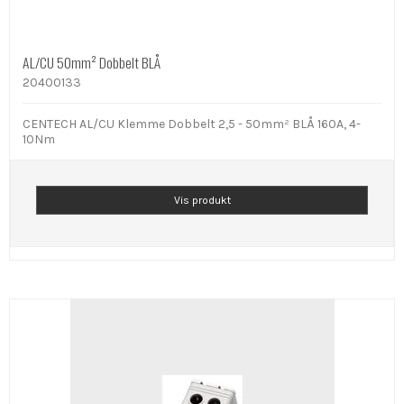
AL/CU 50mm² Dobbelt BLÅ
20400133
CENTECH AL/CU Klemme Dobbelt 2,5 - 50mm² BLÅ 160A, 4-
10Nm
Vis produkt