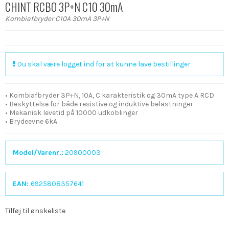
CHINT RCBO 3P+N C10 30mA
Kombiafbryder C10A 30mA 3P+N
Du skal være logget ind for at kunne lave bestillinger
• Kombiafbryder 3P+N, 10A, C karakteristik og 30mA type A RCD
• Beskyttelse for både resistive og induktive belastninger
• Mekanisk levetid på 10000 udkoblinger
• Brydeevne 6kA
Model/Varenr.:
20900003
EAN:
6925808357641
Tilføj til ønskeliste