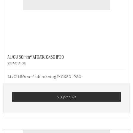
AL/CU 50mm² AFDÆK. CK50 IP30
20400132
AL/CU 50mm² afdækning 1XCK50 IP30
Vis produkt