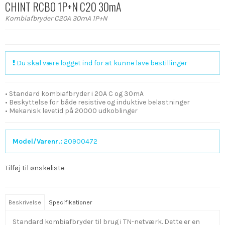
CHINT RCBO 1P+N C20 30mA
Kombiafbryder C20A 30mA 1P+N
Du skal være logget ind for at kunne lave bestillinger
• Standard kombiafbryder i 20A C og 30mA
• Beskyttelse for både resistive og induktive belastninger
• Mekanisk levetid på 20000 udkoblinger
Model/Varenr.:
20900472
Tilføj til ønskeliste
Beskrivelse
Specifikationer
Standard kombiafbryder til brug i TN-netværk. Dette er en