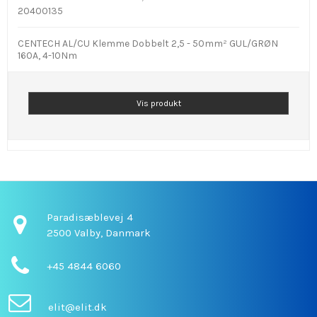
20400135
CENTECH AL/CU Klemme Dobbelt 2,5 - 50mm² GUL/GRØN
160A, 4-10Nm
Vis produkt
Paradisæblevej 4
2500 Valby,
Danmark
+45 4844 6060
elit@elit.dk