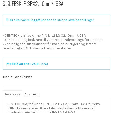
SLØJFESK. P 3PX2, 10mm², 63A
Du skal være logget ind for at kunne lave bestillinger
• CENTECH sløjfeskinne PIN L1 L2 L3 X2, 10mm², 63A
• 6 moduler sløjfeskinne til vandret bundmontage forbindelse
• Ved brug af sløffeskinner får man en hurtigere og lettere
montering af DIN-skinne komponenterne
Model/Varenr.:
20400261
Tilføj til ønskeliste
Beskrivelse
Downloads
CENTECH sløjfeskinne PIN L1 L2 L3 X2, 10mm², 63A til f.eks.
CHINT tavlemateriel. 6 moduler sløjfeskinne til vandret
bundmontage forbindelse - EV-S.3.6.63-M6