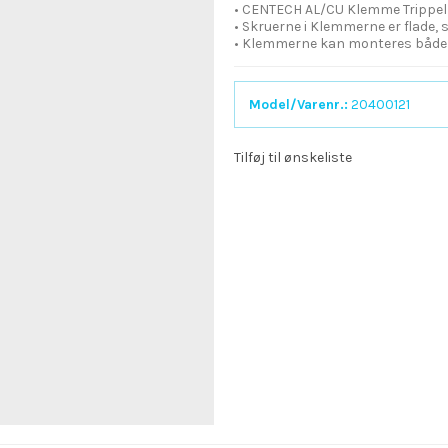
• CENTECH AL/CU Klemme Trippe
• Skruerne i Klemmerne er flade, s
• Klemmerne kan monteres både 
Model/Varenr.:
20400121
Tilføj til ønskeliste