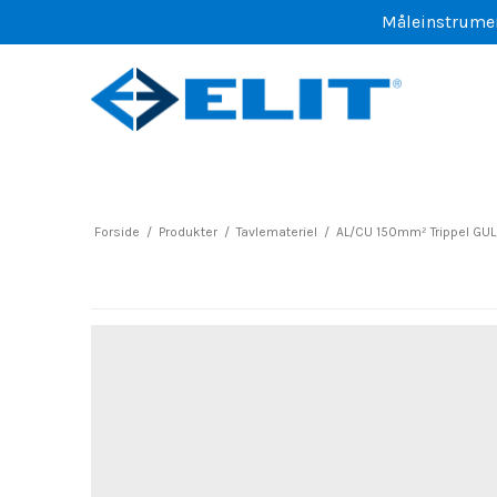
Måleinstrument
Forside
/
Produkter
/
Tavlemateriel
/
AL/CU 150mm² Trippel GU