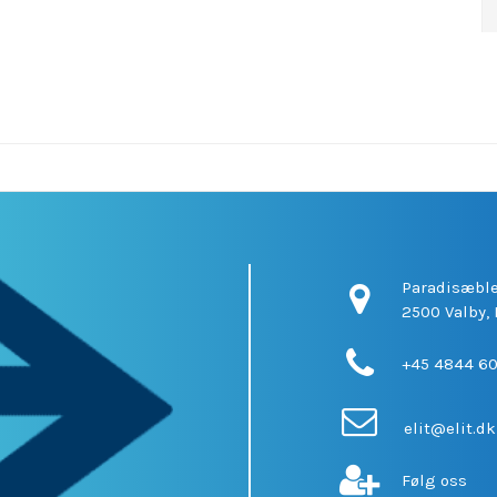
Paradisæble
2500 Valby,
+45 4844 6
elit@elit.dk
Følg oss