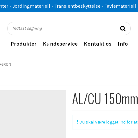
er - Jordingmateriell - Transientbeskyttelse - Tavlemateriell 
Produkter
Kundeservice
Kontakt os
Info
L/GRØN
AL/CU 150mm²
Du skal være logget ind for at