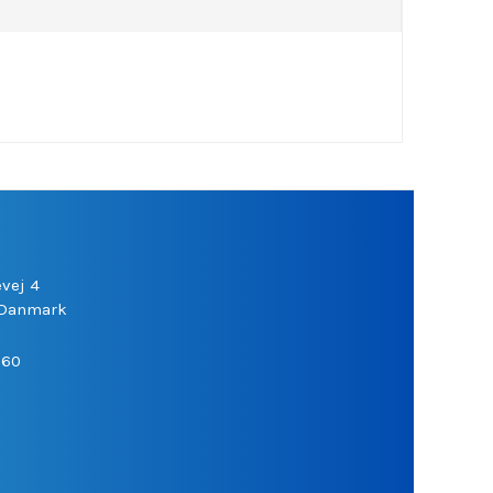
vej 4
Danmark
060