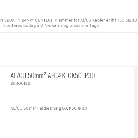
0A, 14-24Nm. CENTECH Klemmer for Al/Cu kabler er iht. IEC 61238-1, C
an monteres både på DIN-skinne og plademontage.
AL/CU 50mm² AFDÆK. CK50 IP30
20400132
AL/CU 50mm² afdækning 1XCK50 IP30