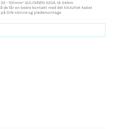
l 35 - 150mm² GUL/GRØN 320A, 14-24Nm
å de får en bedre kontakt med det tilsluttet kabel.
på DIN-skinne og plademontage.