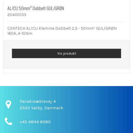
AL/CU 50mm² Dobbelt GUL/GRØN
20400135
CENTECH AL/CU Klemme Dobbelt 2,5 - 50mm² GUL/GRØN
160A, 4-10Nm
Vis produkt
Paradisæblevej 4
2500 Valby,
Danmark
+45 4844 6060