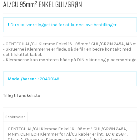
AL/CU 95mm² ENKEL GUL/GRØN
Du skal være logget ind for at kunne lave bestillinger
• CENTECH AL/CU Klemme Enkel 16 - 95mm² GUL/GRØN 245A, 14Nm
• Skruerne i Klemmerne er flade, så de får en bedre kontakt med
det tilsluttet kabel.
• Klemmerne kan monteres både på DIN-skinne og plademontage.
Model/Varenr.:
20400149
Tilføj til ønskeliste
Beskrivelse
CENTECH AL/CU Klemme Enkel 16 - 95mm² GUL/GRØN 245A,
14Nm. CENTECH Klemmer for Al/Cu kabler er iht. IEC 61238-1,
Class A. Skruerne i Klemmerne er flade, så de får en bedre