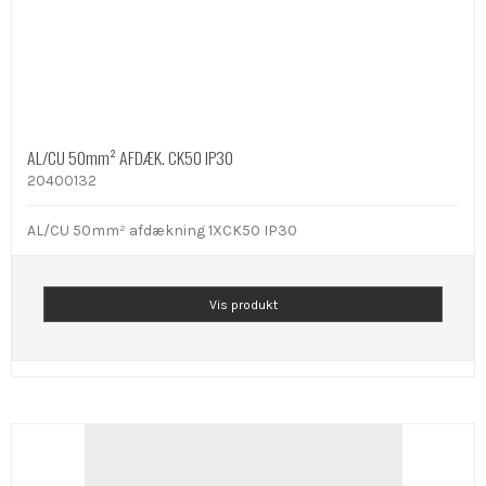
AL/CU 50mm² AFDÆK. CK50 IP30
20400132
AL/CU 50mm² afdækning 1XCK50 IP30
Vis produkt