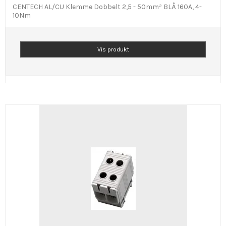
CENTECH AL/CU Klemme Dobbelt 2,5 - 50mm² BLÅ 160A, 4-
10Nm
Vis produkt