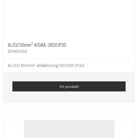
AL/CU 50mm² AFDÆK. CK50 IP30
20400132
AL/CU 50mm² afdækning 1XCK50 IP30
Vis produkt