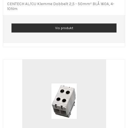
CENTECH AL/CU Klemme Dobbelt 2,5 - 50mm² BLÅ 160A, 4-
10Nm
Vis produkt