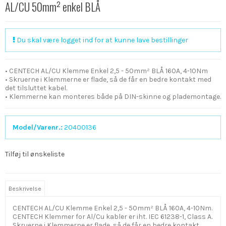
AL/CU 50mm² enkel BLÅ
Du skal være logget ind for at kunne lave bestillinger
• CENTECH AL/CU Klemme Enkel 2,5 - 50mm² BLÅ 160A, 4-10Nm
• Skruerne i Klemmerne er flade, så de får en bedre kontakt med
det tilsluttet kabel.
• Klemmerne kan monteres både på DIN-skinne og plademontage.
Model/Varenr.:
20400136
Tilføj til ønskeliste
Beskrivelse
CENTECH AL/CU Klemme Enkel 2,5 - 50mm² BLÅ 160A, 4-10Nm.
CENTECH Klemmer for Al/Cu kabler er iht. IEC 61238-1, Class A.
Skruerne i Klemmerne er flade, så de får en bedre kontakt