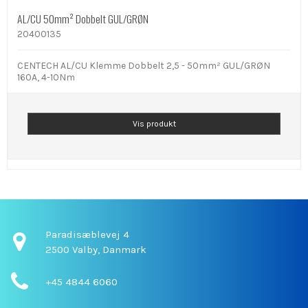
AL/CU 50mm² Dobbelt GUL/GRØN
20400135
CENTECH AL/CU Klemme Dobbelt 2,5 - 50mm² GUL/GRØN
160A, 4-10Nm
Vis produkt
Paradisæblevej 4
2500 Valby,
Danmark
+45 4844 6060