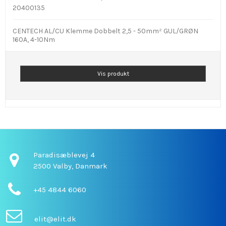
20400135
CENTECH AL/CU Klemme Dobbelt 2,5 - 50mm² GUL/GRØN
160A, 4-10Nm
Vis produkt
Paradisæblevej 4
2500 Valby,
Danmark
+45 4844 6060
elit@elit.dk