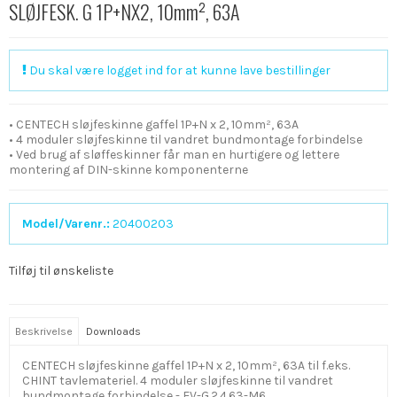
SLØJFESK. G 1P+NX2, 10mm², 63A
Du skal være logget ind for at kunne lave bestillinger
• CENTECH sløjfeskinne gaffel 1P+N x 2, 10mm², 63A
• 4 moduler sløjfeskinne til vandret bundmontage forbindelse
• Ved brug af sløffeskinner får man en hurtigere og lettere
montering af DIN-skinne komponenterne
Model/Varenr.:
20400203
Tilføj til ønskeliste
Beskrivelse
Downloads
CENTECH sløjfeskinne gaffel 1P+N x 2, 10mm², 63A til f.eks.
CHINT tavlemateriel. 4 moduler sløjfeskinne til vandret
bundmontage forbindelse - EV-G.2.4.63-M6