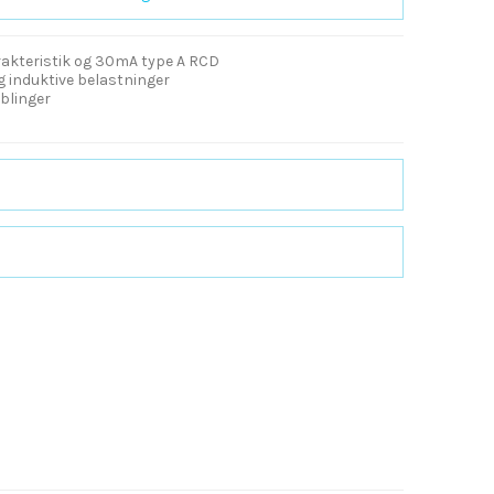
rakteristik og 30mA type A RCD
og induktive belastninger
blinger