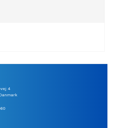
vej 4
Danmark
060