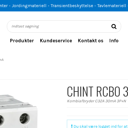
er - Jordingmateriell - Transientbeskyttelse - Tavlemateriell 
Produkter
Kundeservice
Kontakt os
Info
mA
CHINT RCBO 
Kombiafbryder C32A 30mA 3P+N
Du skal være logget ind for at