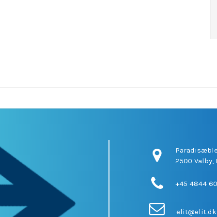
Paradisæble
2500 Valby,
+45 4844 6
elit@elit.dk