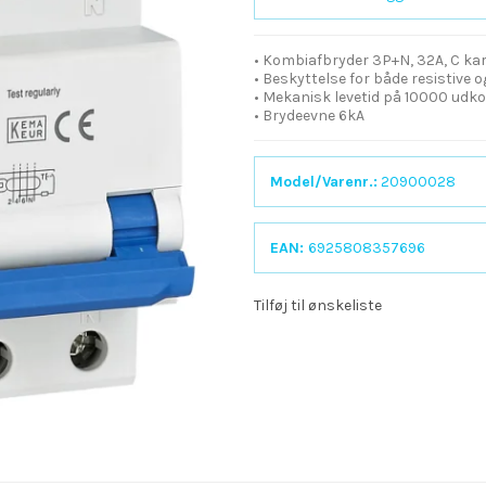
• Kombiafbryder 3P+N, 32A, C ka
• Beskyttelse for både resistive 
• Mekanisk levetid på 10000 udko
• Brydeevne 6kA
Model/Varenr.:
20900028
EAN:
6925808357696
Tilføj til ønskeliste