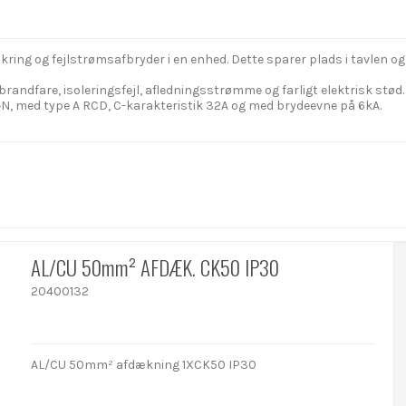
ng og fejlstrømsafbryder i en enhed. Dette sparer plads i tavlen og
andfare, isoleringsfejl, afledningsstrømme og farligt elektrisk stød.
N, med type A RCD, C-karakteristik 32A og med brydeevne på 6kA.
AL/CU 50mm² AFDÆK. CK50 IP30
20400132
AL/CU 50mm² afdækning 1XCK50 IP30