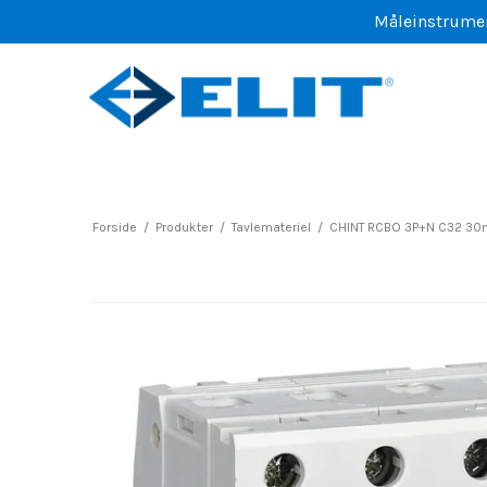
Måleinstrument
Forside
/
Produkter
/
Tavlemateriel
/
CHINT RCBO 3P+N C32 30