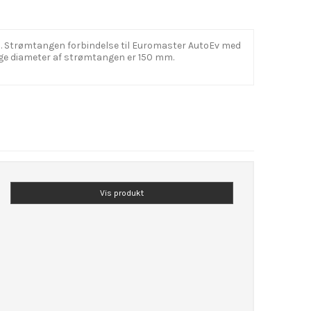
s. Strømtangen forbindelse til Euromaster AutoEv med
dige diameter af strømtangen er 150 mm.
Vis produkt