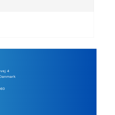
vej 4
Danmark
060