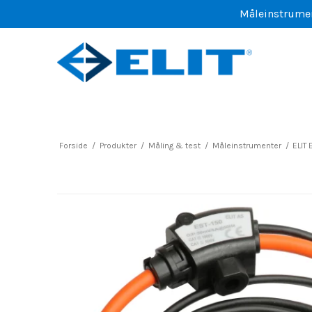
Måleinstrument
Forside
/
Produkter
/
Måling & test
/
Måleinstrumenter
/
ELIT 