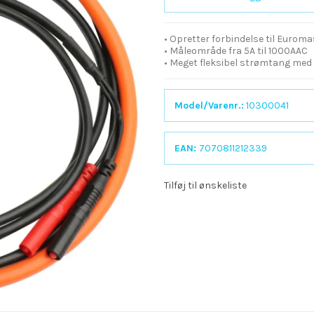
• Opretter forbindelse til Euroma
• Måleområde fra 5A til 1000AAC
• Meget fleksibel strømtang med
Model/Varenr.:
10300041
EAN:
7070811212339
Tilføj til ønskeliste