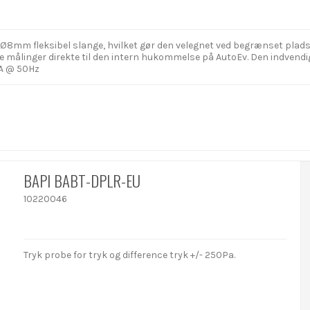
 Ø8mm fleksibel slange, hvilket gør den velegnet ved begrænset plad
ogge målinger direkte til den intern hukommelse på AutoEv. Den indven
kA @ 50Hz
BAPI BABT-DPLR-EU
10220046
Tryk probe for tryk og difference tryk +/- 250Pa.