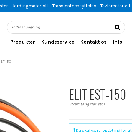
er - Jordingmateriell - Transientbeskyttelse - Tavlemateriell 
Produkter
Kundeservice
Kontakt os
Info
EST-150
ELIT EST-150
Strømtang flex stor
Du skal være logget ind for at