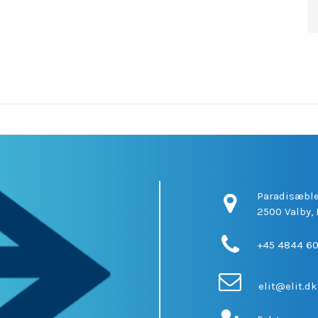
Paradisæble
2500 Valby,
+45 4844 6
elit@elit.dk