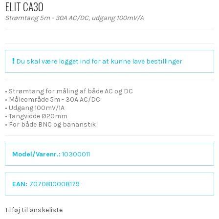
ELIT CA30
Strømtang 5m - 30A AC/DC, udgang 100mV/A
Du skal være logget ind for at kunne lave bestillinger
• Strømtang for måling af både AC og DC
• Måleområde 5m - 30A AC/DC
• Udgang 100mV/1A
• Tangvidde Ø20mm
• For både BNC og bananstik
Model/Varenr.:
10300011
EAN:
7070810008179
Tilføj til ønskeliste