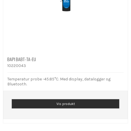
BAPI BABT-TA-EU
10220043
Temperatur probe -45.85°C. Med display, datalogger og
Bluetooth.
Vis produkt