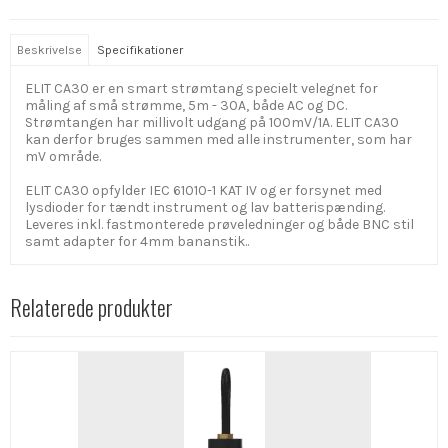
Beskrivelse
Specifikationer
ELIT CA30 er en smart strømtang specielt velegnet for
måling af små strømme, 5m - 30A, både AC og DC.
Strømtangen har millivolt udgang på 100mV/1A. ELIT CA30
kan derfor bruges sammen med alle instrumenter, som har
mV område.
ELIT CA30 opfylder IEC 61010-1 KAT IV og er forsynet med
lysdioder for tændt instrument og lav batterispænding.
Leveres inkl. fastmonterede prøveledninger og både BNC stil
samt adapter for 4mm bananstik..
Relaterede produkter