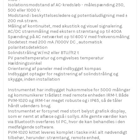
Isolationsmodstand af AC-kredsløb - målespænding 250,
500 eller 1000 V.
Modstand i beskyttelsesledere og potentialudligning med ±
200 mA strøm.
Måling af kontinuitet, med akustisk og visuel signalering.
AC/DC strømmåling med ekstern strømtang op til 400A
Spænding på AC netværket op til 600 V med frekvensmåling
Diodetest med 200 mA /1000V DC , automatisk
polaritetsdetektion
Solindstråling W/m2 eller BTU/ft2 t
PV paneltemperatur og omgivelses temperatur
Hældningsvinkel
Orientering af paneler med indbygget kompas
Indbygget optager for registrering af solindstråling og
skygge, inden installation
Instrumentet har indbygget hukommelse for 5000 målinger
og kommunikerer trådløst med remote enheden IRM-1. Både
PVM-1020 og IRM-1 er meget robuste og i IP65, så de tåler
hårdt udendørs brug.
Instrumentet er forsynet med stort belyst grafisk display,
som er nemt at aflæse også i sollys. Alle gemte værdier kan
via Bluetooth overføres til PC, hvor de kan behandles i den
medfølgende software.
PVM-1020 kittet leveres komplet i taske inkl. alt nødvendigt
tilbehør, herunder: strømtang, remote enhed,