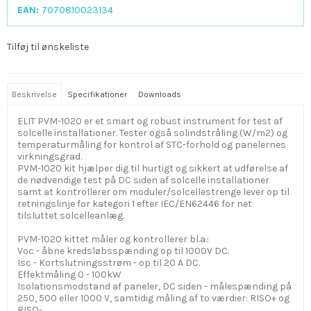
EAN:
7070810023134
Tilføj til ønskeliste
Beskrivelse
Specifikationer
Downloads
ELIT PVM-1020 er et smart og robust instrument for test af
solcelle installationer. Tester også solindstråling (W/m2) og
temperaturmåling for kontrol af STC-forhold og panelernes
virkningsgrad.
PVM-1020 kit hjælper dig til hurtigt og sikkert at udførelse af
de nødvendige test på DC siden af solcelle installationer
samt at kontrollerer om moduler/solcellestrenge lever op til
retningslinje for kategori 1 efter IEC/EN62446 for net
tilsluttet solcelleanlæg.
PVM-1020 kittet måler og kontrollerer bl.a.:
Voc - åbne kredsløbsspænding op til 1000V DC.
Isc - Kortslutningsstrøm - op til 20 A DC.
Effektmåling 0 - 100kW
Isolationsmodstand af paneler, DC siden - målespænding på
250, 500 eller 1000 V, samtidig måling af to værdier: RISO+ og
RISO-.