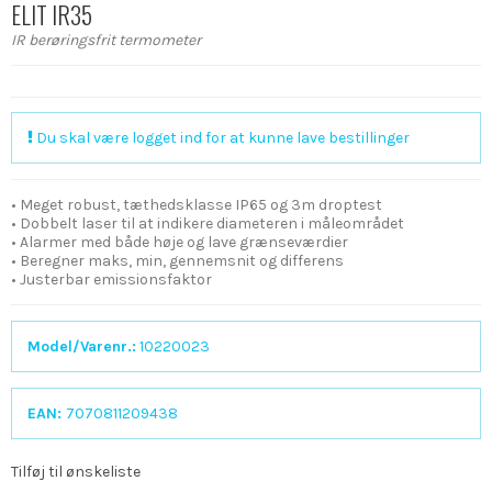
ELIT IR35
IR berøringsfrit termometer
Du skal være logget ind for at kunne lave bestillinger
• Meget robust, tæthedsklasse IP65 og 3m droptest
• Dobbelt laser til at indikere diameteren i måleområdet
• Alarmer med både høje og lave grænseværdier
• Beregner maks, min, gennemsnit og differens
• Justerbar emissionsfaktor
Model/Varenr.:
10220023
EAN:
7070811209438
Tilføj til ønskeliste