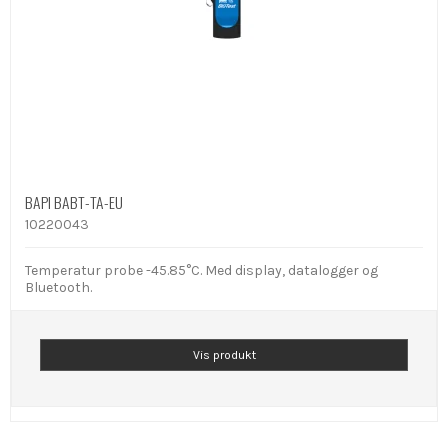
BAPI BABT-TA-EU
10220043
Temperatur probe -45.85°C. Med display, datalogger og
Bluetooth.
Vis produkt