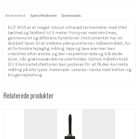
Beskrivelse
Specifikationer
Downloads
ELIT IR35 er et meget robust infrarød termometer med IP65
tæthed og faldtest til 3 meter. Forsynet med min/max,
gennemsnit og differens funktioner. Instrumentet har en
dobbelt laser til at indikere yderpunkterne i måleområdet, for
at forhindre fejlagtig måling. Høje og lave alarmer kan
indstilles efter ønske, og den respektive røde og blå diode
lyser, når grænseværdierne overholdes. Optisk måleforhold
12:1. Emissivitetsfaktoren kan justeres for at få den korrekte
måling på alle typer materialer. Leveres i taske med batteri og
brugervejledning.
Relaterede produkter