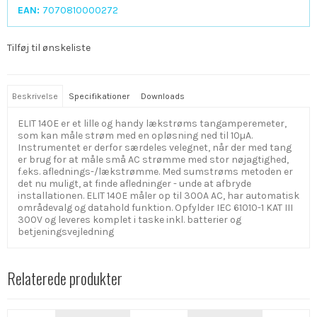
EAN:
7070810000272
Tilføj til ønskeliste
Beskrivelse
Specifikationer
Downloads
ELIT 140E er et lille og handy lækstrøms tangamperemeter,
som kan måle strøm med en opløsning ned til 10µA.
Instrumentet er derfor særdeles velegnet, når der med tang
er brug for at måle små AC strømme med stor nøjagtighed,
f.eks. aflednings-/lækstrømme. Med sumstrøms metoden er
det nu muligt, at finde afledninger - unde at afbryde
installationen. ELIT 140E måler op til 300A AC, har automatisk
områdevalg og datahold funktion. Opfylder IEC 61010-1 KAT III
300V og leveres komplet i taske inkl. batterier og
betjeningsvejledning
Relaterede produkter