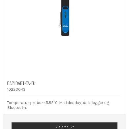
BAPI BABT-TA-EU
10220043
Temperatur probe -45.85°C. Med display, datalogger og
Bluetooth.
Vis produkt