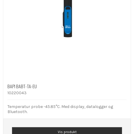
BAPI BABT-TA-EU
10220043
Temperatur probe -45.85°C. Med display, datalogger og
Bluetooth.
Vis produkt