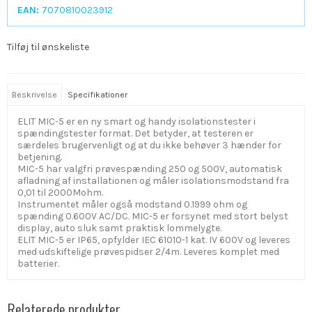
EAN:
7070810023912
Tilføj til ønskeliste
Beskrivelse
Specifikationer
ELIT MIC-5 er en ny smart og handy isolationstester i
spændingstester format. Det betyder, at testeren er
særdeles brugervenligt og at du ikke behøver 3 hænder for
betjening.
MIC-5 har valgfri prøvespænding 250 og 500V, automatisk
afladning af installationen og måler isolationsmodstand fra
0,01 til 2000Mohm.
Instrumentet måler også modstand 0.1999 ohm og
spænding 0.600V AC/DC. MIC-5 er forsynet med stort belyst
display, auto sluk samt praktisk lommelygte.
ELIT MIC-5 er IP65, opfylder IEC 61010-1 kat. IV 600V og leveres
med udskiftelige prøvespidser 2/4m. Leveres komplet med
batterier.
Relaterede produkter