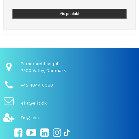
Vis produkt
Paradisæblevej 4
2500 Valby,
Danmark
+45 4844 6060
elit@elit.dk
Følg oss