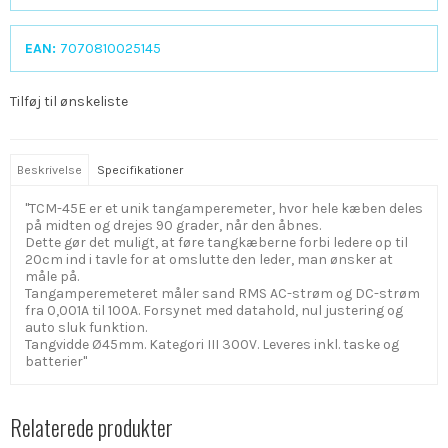
EAN:
7070810025145
Tilføj til ønskeliste
Beskrivelse
Specifikationer
"TCM-45E er et unik tangamperemeter, hvor hele kæben deles
på midten og drejes 90 grader, når den åbnes.
Dette gør det muligt, at føre tangkæberne forbi ledere op til
20cm ind i tavle for at omslutte den leder, man ønsker at
måle på.
Tangamperemeteret måler sand RMS AC-strøm og DC-strøm
fra 0,001A til 100A. Forsynet med datahold, nul justering og
auto sluk funktion.
Tangvidde Ø45mm. Kategori III 300V. Leveres inkl. taske og
batterier"
Relaterede produkter