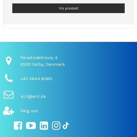
Vis produkt
Paradisæblevej 4
2500 Valby,
Danmark
+45 4844 6060
elit@elit.dk
Følg oss