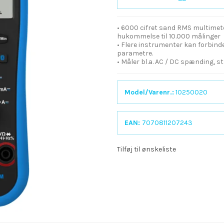
• 6000 cifret sand RMS multime
hukommelse til 10.000 målinger
• Flere instrumenter kan forbind
parametre.
• Måler bl.a. AC / DC spænding, 
Model/Varenr.:
10250020
EAN:
7070811207243
Tilføj til ønskeliste