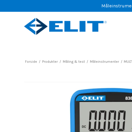
Måleinstrument
Forside
/
Produkter
/
Måling & test
/
Måleinstrumenter
/
MULT