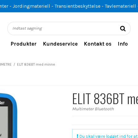
er - Jordingmateriell - Transientbeskyttelse - Tavlemateriell 
Produkter
Kundeservice
Kontakt os
Info
IMETRE
/
ELIT 836BT med minne
ELIT 836BT m
Multimeter Bluetooth
Du skal være logget ind for at