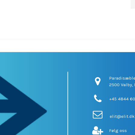
Paradisæble
2500 Valby,
+45 4844 6
elit@elit.dk
Følg oss