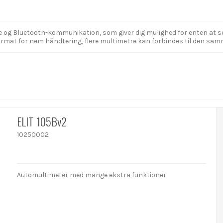
g Bluetooth-kommunikation, som giver dig mulighed for enten at se væ
format for nem håndtering, flere multimetre kan forbindes til den s
ELIT 105Bv2
10250002
Automultimeter med mange ekstra funktioner