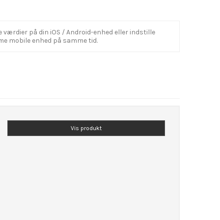
rdier på din iOS / Android-enhed eller indstille
amme mobile enhed på samme tid.
Vis produkt