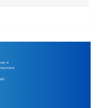
vej 4
Danmark
060