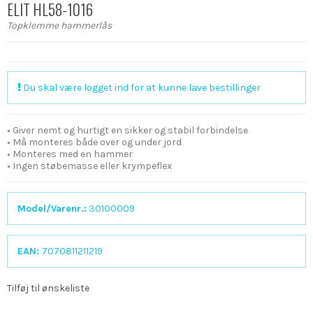
ELIT HL58-1016
Topklemme hammerlås
Du skal være logget ind for at kunne lave bestillinger
• Giver nemt og hurtigt en sikker og stabil forbindelse
• Må monteres både over og under jord
• Monteres med en hammer
• Ingen støbemasse eller krympeflex
Model/Varenr.:
30100009
EAN:
7070811211219
Tilføj til ønskeliste