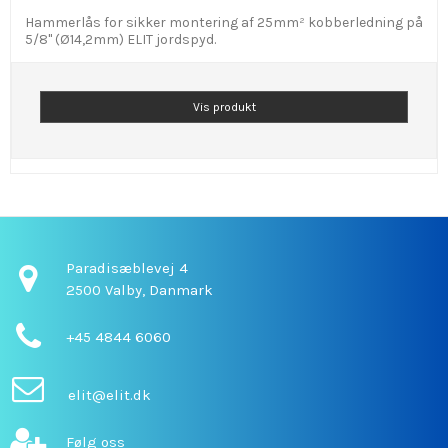
Hammerlås for sikker montering af 25mm² kobberledning på
5/8" (Ø14,2mm) ELIT jordspyd.
Vis produkt
Paradisæblevej 4
2500 Valby,
Danmark
+45 4844 6060
elit@elit.dk
Følg oss