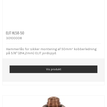
ELIT HL58-50
30100008
Hammerlås for sikker montering af 50mm² kobberledning
på 5/8" (Ø14,2mm) ELIT jordspyd.
Vis produkt