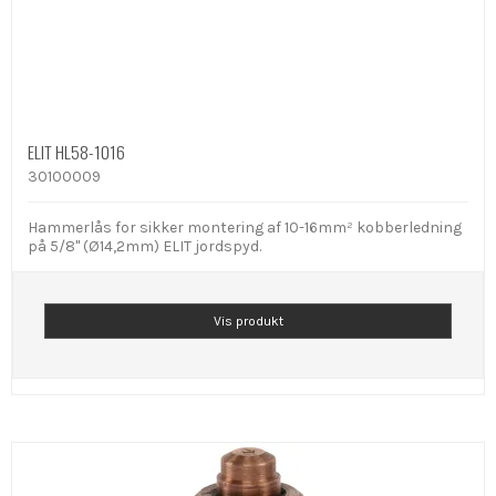
ELIT HL58-1016
30100009
Hammerlås for sikker montering af 10-16mm² kobberledning
på 5/8" (Ø14,2mm) ELIT jordspyd.
Vis produkt