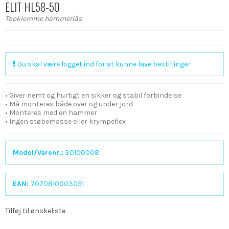
ELIT HL58-50
Topklemme hammerlås
Du skal være logget ind for at kunne lave bestillinger
• Giver nemt og hurtigt en sikker og stabil forbindelse
• Må monteres både over og under jord
• Monteres med en hammer
• Ingen støbemasse eller krympeflex
Model/Varenr.:
30100008
EAN:
7070810003051
Tilføj til ønskeliste