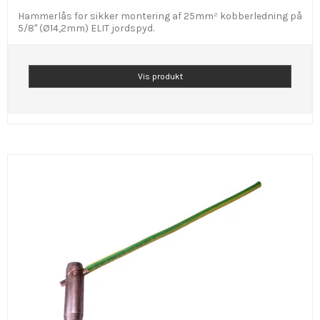
Hammerlås for sikker montering af 25mm² kobberledning på
5/8" (Ø14,2mm) ELIT jordspyd.
Vis produkt