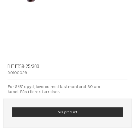
ELIT PT58-25/300
30100029
For 5/8" spyd, leveres med fastmonteret 30 cm
kabel. Fås i flere størrelser.
Vis produkt