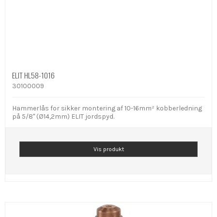
ELIT HL58-1016
30100009
Hammerlås for sikker montering af 10-16mm² kobberledning
på 5/8" (Ø14,2mm) ELIT jordspyd.
Vis produkt